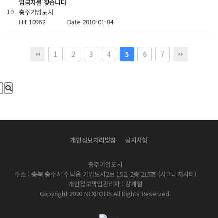
입금자를 찾습니다
19
충주기업도시
Hit 10962
Date 2010-01-04
1
2
3
4
6
7
5
개인정보처리방침
공지사항
충주기업도시
주소 : 충북 충주시 주덕읍 기업도시2로 152, 2층 215호 (시그니처시티)
개인정보책임관리자 : 강계철
Copyright 2020 NEXPOLIS All Rights Reserved.