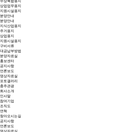
주상복합용지
상업업무용지
지원시설용지
분양안내
분양안내
지식산업용지
주거용지
상업용지
지원시설용지
구비서류
대금납부방법
분양자료실
홍보센터
공지사항
언론보도
영상자료실
포토갤러리
충주관광
회사소개
인사말
참여기업
조직도
연혁
찾아오시는길
공지사항
언론보도
영상자료실