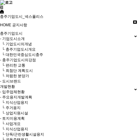
충주기업도시_넥스폴리스
HOME
공지사항
충주기업도시
- 기업도시소개
└ 기업도시의개념
└ 충주기업도시개요
└ 대한민국중심도시충주
- 충주기업도시의강점
└ 편리한 교통
└ 최첨단 계획도시
└ 저렴한 분양가
- 도시브랜드
개발현황
- 입주업체현황
- 주요용지개발계획
└ 지식산업용지
└ 주거용지
└ 상업지원시설
- 토지이용계획
└ 사업개요
└ 지식산업용지
└ 단독/근린생활시설용지
└ 공동주택용지