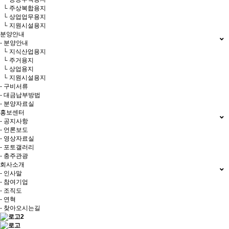
└ 주상복합용지
└ 상업업무용지
└ 지원시설용지
분양안내
- 분양안내
└ 지식산업용지
└ 주거용지
└ 상업용지
└ 지원시설용지
- 구비서류
- 대금납부방법
- 분양자료실
홍보센터
- 공지사항
- 언론보도
- 영상자료실
- 포토갤러리
- 충주관광
회사소개
- 인사말
- 참여기업
- 조직도
- 연혁
- 찾아오시는길